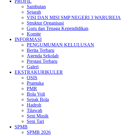
PROFIL
Sambutan
Sejarah
VISI DAN MISI SMP NEGERI 3 WARUREJA
Struktur Organisasi
Guru dan Tenaga Kependidikan
Komite
INFORMASI
PENGUMUMAN KELULUSAN
Berita Terbaru
Agenda Sekolah
Prestasi Terbaru
Galeri
EKSTRAKURIKULER
OSIS
Pramuka
PMR
Bola Voli
Sepak Bola
Hadroh
Tilawah
Seni Musik
Seni Tari
SPMB
SPMB 2026