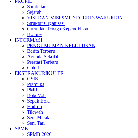
PROFIL
Sambutan
Sejarah
VISI DAN MISI SMP NEGERI 3 WARUREJA
Struktur Organisasi
Guru dan Tenaga Kependidikan
Komite
INFORMASI
PENGUMUMAN KELULUSAN
Berita Terbaru
Agenda Sekolah
Prestasi Terbaru
Galeri
EKSTRAKURIKULER
OSIS
Pramuka
PMR
Bola Voli
Sepak Bola
Hadroh
Tilawah
Seni Musik
Seni Tari
SPMB
SPMB 2026