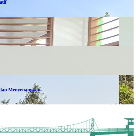
tif
n dan Menyenangkan