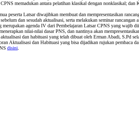
sar CPNS memadukan antara pelatihan klasikal dengan nonklasikal; da
ua peserta Latsar diwajibkan membuat dan mempresentasikan rancangan a
belum dan sesudah aktualisasi, serta melakukan seminar rancangan akt
g merupakan agenda IV dari Pembelajaran Latsar CPNS yang wajib diikut
menerapkan nilai-nilai dasar PNS, dan nantinya akan mempresentasika
aktualisasi dan habituasi yang telah dibuat oleh Erman Abadi, S.Pd s
oran Aktualisasi dan Habituasi yang bisa dijadikan rujukan pembaca 
CPNS
disini
.