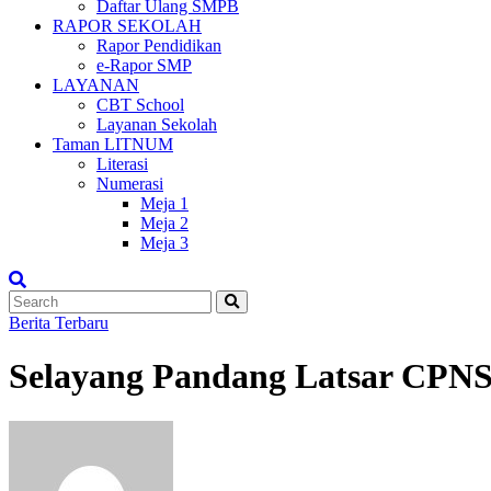
Daftar Ulang SMPB
RAPOR SEKOLAH
Rapor Pendidikan
e-Rapor SMP
LAYANAN
CBT School
Layanan Sekolah
Taman LITNUM
Literasi
Numerasi
Meja 1
Meja 2
Meja 3
Berita Terbaru
Selayang Pandang Latsar CPN