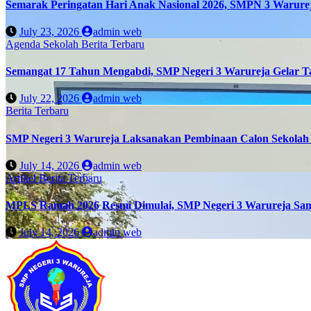
Semarak Peringatan Hari Anak Nasional 2026, SMPN 3 Warure
July 23, 2026
admin web
Agenda Sekolah
Berita Terbaru
Semangat 17 Tahun Mengabdi, SMP Negeri 3 Warureja Gelar T
July 22, 2026
admin web
Berita Terbaru
SMP Negeri 3 Warureja Laksanakan Pembinaan Calon Sekolah 
July 14, 2026
admin web
Artikel
Berita Terbaru
MPLS Ramah 2026 Resmi Dimulai, SMP Negeri 3 Warureja Sam
July 14, 2026
admin web