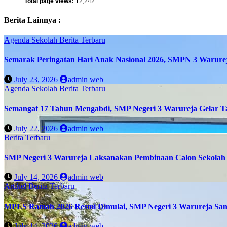
Total page views:
12,242
Berita Lainnya :
Agenda Sekolah
Berita Terbaru
Semarak Peringatan Hari Anak Nasional 2026, SMPN 3 Warure
July 23, 2026
admin web
Agenda Sekolah
Berita Terbaru
Semangat 17 Tahun Mengabdi, SMP Negeri 3 Warureja Gelar T
July 22, 2026
admin web
Berita Terbaru
SMP Negeri 3 Warureja Laksanakan Pembinaan Calon Sekolah 
July 14, 2026
admin web
Artikel
Berita Terbaru
MPLS Ramah 2026 Resmi Dimulai, SMP Negeri 3 Warureja Sam
July 14, 2026
admin web