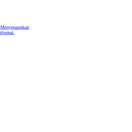
n Menyenangkan
nformal.