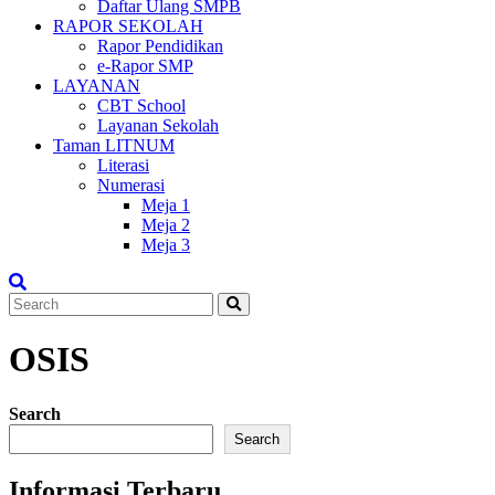
Daftar Ulang SMPB
RAPOR SEKOLAH
Rapor Pendidikan
e-Rapor SMP
LAYANAN
CBT School
Layanan Sekolah
Taman LITNUM
Literasi
Numerasi
Meja 1
Meja 2
Meja 3
OSIS
Search
Search
Informasi Terbaru