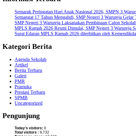
Semarak Peringatan Hari Anak Nasional 2026, SMPN 3 Warur
Semangat 17 Tahun Mengabdi, SMP Negeri 3 Warureja Gelar 
SMP Negeri 3 Warureja Laksanakan Pembinaan Calon Sekolah
MPLS Ramah 2026 Resmi Dimulai, SMP Negeri 3 Warureja Sa
Surat Edaran MPLS Ramah 2026 diterbitkan oleh Kemendikdasm
Kategori Berita
Agenda Sekolah
Artikel
Berita Terbaru
Galeri
PMR
Pramuka
Prestasi Terbaru
SPMB
Uncategorized
Pengunjung
Today's visitors:
0
Total visitors :
9,732