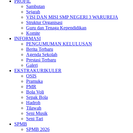
PROFIL
Sambutan
Sejarah
VISI DAN MISI SMP NEGERI 3 WARUREJA
Struktur Organisasi
Guru dan Tenaga Kependidikan
Komite
INFORMASI
PENGUMUMAN KELULUSAN
Berita Terbaru
Agenda Sekolah
Prestasi Terbaru
Galeri
EKSTRAKURIKULER
OSIS
Pramuka
PMR
Bola Voli
Sepak Bola
Hadroh
Tilawah
Seni Musik
Seni Tari
SPMB
SPMB 2026