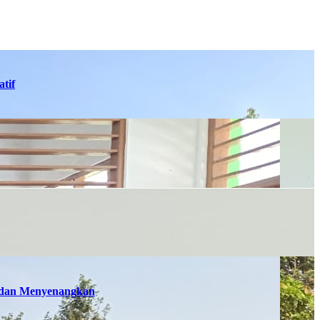
tif
n dan Menyenangkan