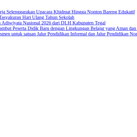
eja Selenggarakan Upacara Khidmat Hingga Nonton Bareng Edukatif
Tasyakuran Hari Ulang Tahun Sekolah
 Adiwiyata Nasional 2026 dari DLH Kabupaten Tegal
mbut Peserta Didik Baru dengan Lingkungan Belajar yang Aman da
en untuk satuan Jalur Pendidikan Informal dan Jalur Pendidikan No