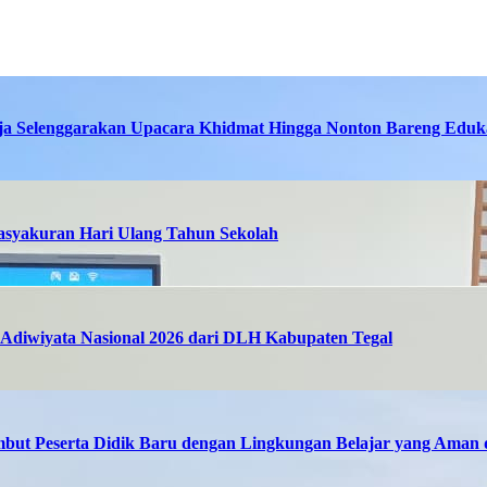
ja Selenggarakan Upacara Khidmat Hingga Nonton Bareng Eduka
asyakuran Hari Ulang Tahun Sekolah
Adiwiyata Nasional 2026 dari DLH Kabupaten Tegal
but Peserta Didik Baru dengan Lingkungan Belajar yang Ama