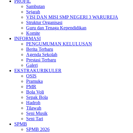
PROFIL
Sambutan
Sejarah
VISI DAN MISI SMP NEGERI 3 WARUREJA
Struktur Organisasi
Guru dan Tenaga Kependidikan
Komite
INFORMASI
PENGUMUMAN KELULUSAN
Berita Terbaru
Agenda Sekolah
Prestasi Terbaru
Galeri
EKSTRAKURIKULER
OSIS
Pramuka
PMR
Bola Voli
Sepak Bola
Hadroh
Tilawah
Seni Musik
Seni Tari
SPMB
SPMB 2026