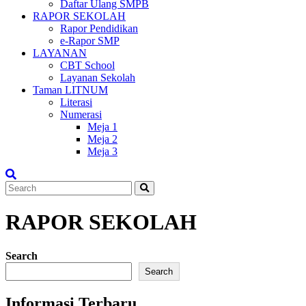
Daftar Ulang SMPB
RAPOR SEKOLAH
Rapor Pendidikan
e-Rapor SMP
LAYANAN
CBT School
Layanan Sekolah
Taman LITNUM
Literasi
Numerasi
Meja 1
Meja 2
Meja 3
RAPOR SEKOLAH
Search
Search
Informasi Terbaru