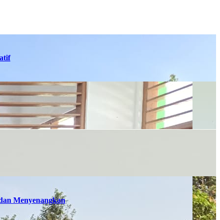
tif
n dan Menyenangkan