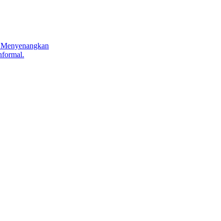
n Menyenangkan
nformal.