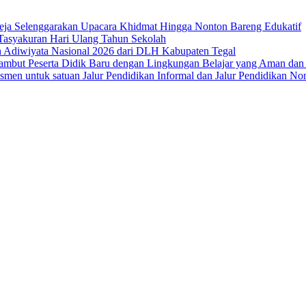
eja Selenggarakan Upacara Khidmat Hingga Nonton Bareng Edukatif
Tasyakuran Hari Ulang Tahun Sekolah
 Adiwiyata Nasional 2026 dari DLH Kabupaten Tegal
mbut Peserta Didik Baru dengan Lingkungan Belajar yang Aman da
en untuk satuan Jalur Pendidikan Informal dan Jalur Pendidikan No