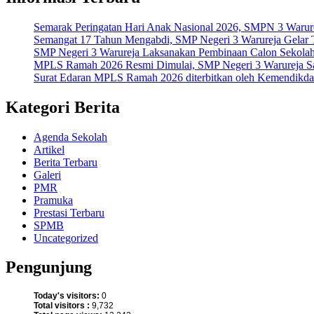
Semarak Peringatan Hari Anak Nasional 2026, SMPN 3 Warur
Semangat 17 Tahun Mengabdi, SMP Negeri 3 Warureja Gelar 
SMP Negeri 3 Warureja Laksanakan Pembinaan Calon Sekolah
MPLS Ramah 2026 Resmi Dimulai, SMP Negeri 3 Warureja Sa
Surat Edaran MPLS Ramah 2026 diterbitkan oleh Kemendikdasm
Kategori Berita
Agenda Sekolah
Artikel
Berita Terbaru
Galeri
PMR
Pramuka
Prestasi Terbaru
SPMB
Uncategorized
Pengunjung
Today's visitors:
0
Total visitors :
9,732