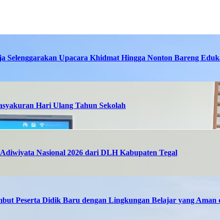
ja Selenggarakan Upacara Khidmat Hingga Nonton Bareng Eduka
asyakuran Hari Ulang Tahun Sekolah
Adiwiyata Nasional 2026 dari DLH Kabupaten Tegal
but Peserta Didik Baru dengan Lingkungan Belajar yang Ama