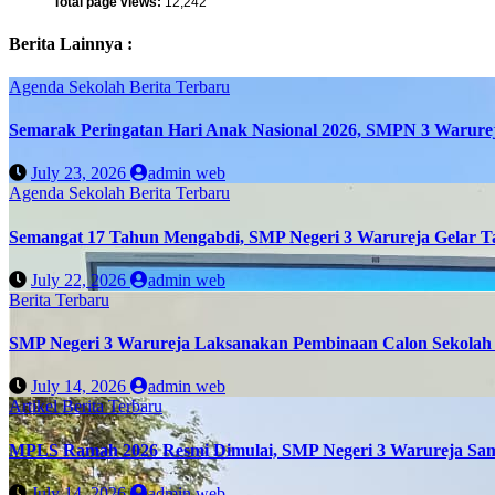
Total page views:
12,242
Berita Lainnya :
Agenda Sekolah
Berita Terbaru
Semarak Peringatan Hari Anak Nasional 2026, SMPN 3 Warure
July 23, 2026
admin web
Agenda Sekolah
Berita Terbaru
Semangat 17 Tahun Mengabdi, SMP Negeri 3 Warureja Gelar T
July 22, 2026
admin web
Berita Terbaru
SMP Negeri 3 Warureja Laksanakan Pembinaan Calon Sekolah 
July 14, 2026
admin web
Artikel
Berita Terbaru
MPLS Ramah 2026 Resmi Dimulai, SMP Negeri 3 Warureja Sam
July 14, 2026
admin web