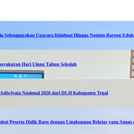
ja Selenggarakan Upacara Khidmat Hingga Nonton Bareng Eduka
asyakuran Hari Ulang Tahun Sekolah
Adiwiyata Nasional 2026 dari DLH Kabupaten Tegal
but Peserta Didik Baru dengan Lingkungan Belajar yang Ama