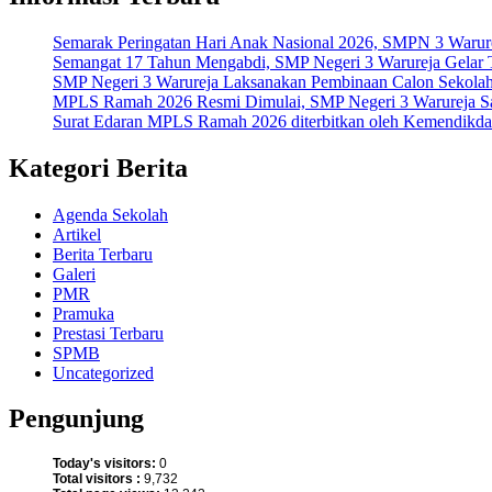
Semarak Peringatan Hari Anak Nasional 2026, SMPN 3 Warur
Semangat 17 Tahun Mengabdi, SMP Negeri 3 Warureja Gelar 
SMP Negeri 3 Warureja Laksanakan Pembinaan Calon Sekolah
MPLS Ramah 2026 Resmi Dimulai, SMP Negeri 3 Warureja Sa
Surat Edaran MPLS Ramah 2026 diterbitkan oleh Kemendikdasm
Kategori Berita
Agenda Sekolah
Artikel
Berita Terbaru
Galeri
PMR
Pramuka
Prestasi Terbaru
SPMB
Uncategorized
Pengunjung
Today's visitors:
0
Total visitors :
9,732