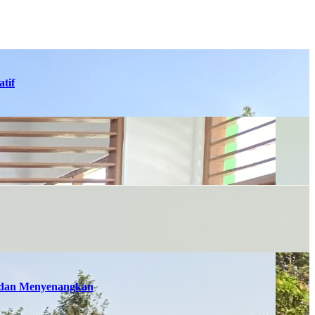
tif
n dan Menyenangkan