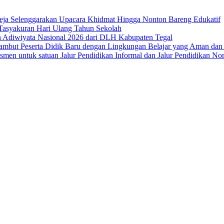
eja Selenggarakan Upacara Khidmat Hingga Nonton Bareng Edukatif
Tasyakuran Hari Ulang Tahun Sekolah
 Adiwiyata Nasional 2026 dari DLH Kabupaten Tegal
mbut Peserta Didik Baru dengan Lingkungan Belajar yang Aman da
en untuk satuan Jalur Pendidikan Informal dan Jalur Pendidikan No