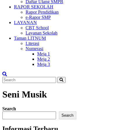
Daftar Ulang SMPB
RAPOR SEKOLAH
Rapor Pendidikan
e-Rapor SMP
LAYANAN
CBT School
Layanan Sekolah
Taman LITNUM
Literasi
Numerasi
Meja 1
Meja 2
Meja 3
Seni Musik
Search
Search
Informasi Terbaru