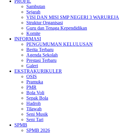
PROFIL
Sambutan
Sejarah
VISI DAN MISI SMP NEGERI 3 WARUREJA
Struktur Organisasi
Guru dan Tenaga Kependidikan
Komite
INFORMASI
PENGUMUMAN KELULUSAN
Berita Terbaru
Agenda Sekolah
Prestasi Terbaru
Galeri
EKSTRAKURIKULER
OSIS
Pramuka
PMR
Bola Voli
Sepak Bola
Hadroh
Tilawah
Seni Musik
Seni Tari
SPMB
SPMB 2026