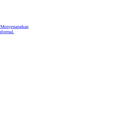
n Menyenangkan
nformal.