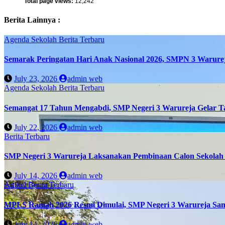
Total page views:
12,242
Berita Lainnya :
Agenda Sekolah
Berita Terbaru
Semarak Peringatan Hari Anak Nasional 2026, SMPN 3 Warure
July 23, 2026
admin web
Agenda Sekolah
Berita Terbaru
Semangat 17 Tahun Mengabdi, SMP Negeri 3 Warureja Gelar T
July 22, 2026
admin web
Berita Terbaru
SMP Negeri 3 Warureja Laksanakan Pembinaan Calon Sekolah 
July 14, 2026
admin web
Artikel
Berita Terbaru
MPLS Ramah 2026 Resmi Dimulai, SMP Negeri 3 Warureja Sam
July 14, 2026
admin web