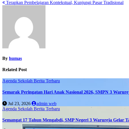
Terapkan Pembelajaran Kontekstual, Kunjungi Pasar Tradisional
navigation
By
humas
Related Post
Agenda Sekolah
Berita Terbaru
Semarak Peringatan Hari Anak Nasional 2026, SMPN 3 Warure
Jul 23, 2026
admin web
Agenda Sekolah
Berita Terbaru
Semangat 17 Tahun Mengabdi, SMP Negeri 3 Warureja Gelar T