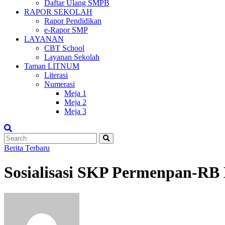
Daftar Ulang SMPB
RAPOR SEKOLAH
Rapor Pendidikan
e-Rapor SMP
LAYANAN
CBT School
Layanan Sekolah
Taman LITNUM
Literasi
Numerasi
Meja 1
Meja 2
Meja 3
Berita Terbaru
Sosialisasi SKP Permenpan-RB 