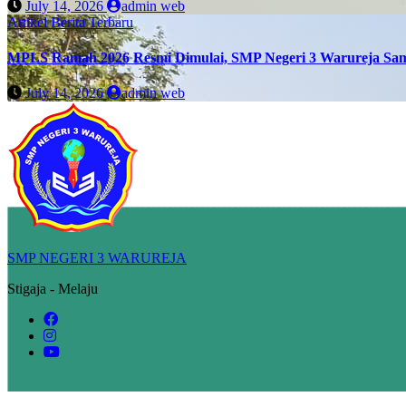
July 14, 2026
admin web
Artikel
Berita Terbaru
MPLS Ramah 2026 Resmi Dimulai, SMP Negeri 3 Warureja Sam
July 14, 2026
admin web
SMP NEGERI 3 WARUREJA
Stigaja - Melaju