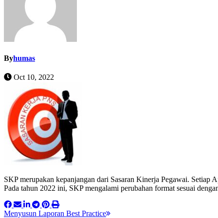
By
humas
Oct 10, 2022
SKP merupakan kepanjangan dari Sasaran Kinerja Pegawai. Setiap Ap
Pada tahun 2022 ini, SKP mengalami perubahan format sesuai den
Post
Menyusun Laporan Best Practice