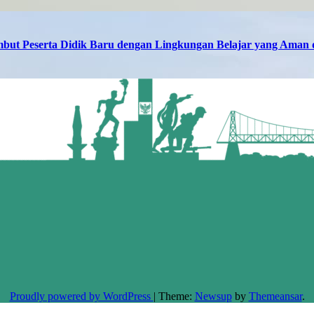
but Peserta Didik Baru dengan Lingkungan Belajar yang Ama
Proudly powered by WordPress
|
Theme:
Newsup
by
Themeansar
.