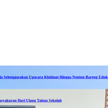
ja Selenggarakan Upacara Khidmat Hingga Nonton Bareng Eduka
asyakuran Hari Ulang Tahun Sekolah