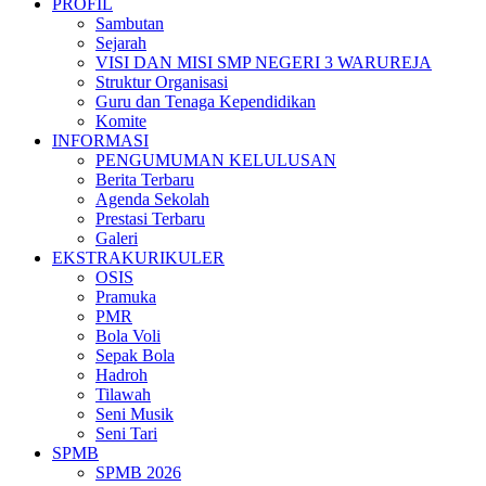
PROFIL
Sambutan
Sejarah
VISI DAN MISI SMP NEGERI 3 WARUREJA
Struktur Organisasi
Guru dan Tenaga Kependidikan
Komite
INFORMASI
PENGUMUMAN KELULUSAN
Berita Terbaru
Agenda Sekolah
Prestasi Terbaru
Galeri
EKSTRAKURIKULER
OSIS
Pramuka
PMR
Bola Voli
Sepak Bola
Hadroh
Tilawah
Seni Musik
Seni Tari
SPMB
SPMB 2026