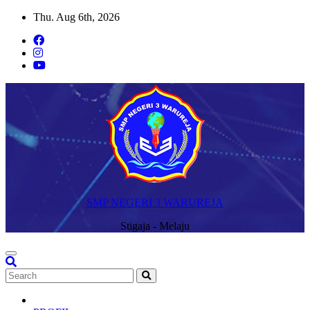
Skip
Thu. Aug 6th, 2026
to
content
SMP NEGERI 3 WARUREJA
Stigaja - Melaju