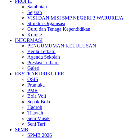
PROFIL
Sambutan
Sejarah
VISI DAN MISI SMP NEGERI 3 WARUREJA
Struktur Organisasi
Guru dan Tenaga Kependidikan
Komite
INFORMASI
PENGUMUMAN KELULUSAN
Berita Terbaru
Agenda Sekolah
Prestasi Terbaru
Galeri
EKSTRAKURIKULER
OSIS
Pramuka
PMR
Bola Voli
Sepak Bola
Hadroh
Tilawah
Seni Musik
Seni Tari
SPMB
SPMB 2026