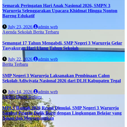
Semarak Peringatan Hari Anak Nasional 2026, SMPN 3
Warureja Selenggarakan Upacara Khidmat Hingga Nonton
Bareng Edukatif
July 23, 2026
admin web
Agenda Sekolah
Berita Terbaru
Semangat 17 Tahun Mengabdi, SMP Negeri 3 Warureja Gelar
Tasyakuran Hari Ulang Tahun Sekolah
July 22, 2026
admin web
Berita Terbaru
SMP Negeri 3 Warureja Laksanakan Pembinaan Calon
Sekolah Adiwiyata Nasional 2026 dari DLH Kabupaten Tegal
July 14, 2026
admin web
Artikel
Berita Terbaru
MPLS Ramah 2026 Resmi Dimulai, SMP Negeri 3 Warureja
Sambut Peserta Didik Baru dengan Lingkungan Belajar yang
Aman dan Menyenangkan