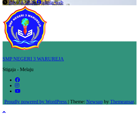
July 14, 2026
admin web
SMP NEGERI 3 WARUREJA
Stigaja - Melaju
Proudly powered by WordPress
|
Theme:
Newsup
by
Themeansar
.