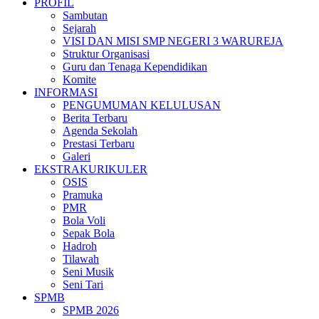
PROFIL
Sambutan
Sejarah
VISI DAN MISI SMP NEGERI 3 WARUREJA
Struktur Organisasi
Guru dan Tenaga Kependidikan
Komite
INFORMASI
PENGUMUMAN KELULUSAN
Berita Terbaru
Agenda Sekolah
Prestasi Terbaru
Galeri
EKSTRAKURIKULER
OSIS
Pramuka
PMR
Bola Voli
Sepak Bola
Hadroh
Tilawah
Seni Musik
Seni Tari
SPMB
SPMB 2026