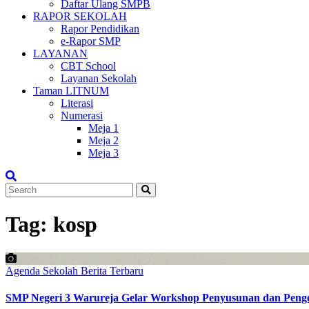
Daftar Ulang SMPB
RAPOR SEKOLAH
Rapor Pendidikan
e-Rapor SMP
LAYANAN
CBT School
Layanan Sekolah
Taman LITNUM
Literasi
Numerasi
Meja 1
Meja 2
Meja 3
Tag:
kosp
Agenda Sekolah
Berita Terbaru
SMP Negeri 3 Warureja Gelar Workshop Penyusunan dan Pen