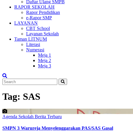
Daftar Ulang SMPB
RAPOR SEKOLAH
Rapor Pendidikan
e-Rapor SMP
LAYANAN
CBT School
Layanan Sekolah
Taman LITNUM
Literasi
Numerasi
Meja 1
Meja 2
Meja 3
Tag:
SAS
Agenda Sekolah
Berita Terbaru
SMPN 3 Warureja Menyelenggarakan PAS/SAS Gasal