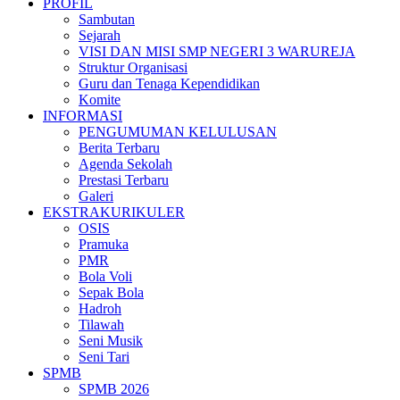
PROFIL
Sambutan
Sejarah
VISI DAN MISI SMP NEGERI 3 WARUREJA
Struktur Organisasi
Guru dan Tenaga Kependidikan
Komite
INFORMASI
PENGUMUMAN KELULUSAN
Berita Terbaru
Agenda Sekolah
Prestasi Terbaru
Galeri
EKSTRAKURIKULER
OSIS
Pramuka
PMR
Bola Voli
Sepak Bola
Hadroh
Tilawah
Seni Musik
Seni Tari
SPMB
SPMB 2026