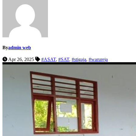
By
admin web
Apr 26, 2025
#ASAT
,
#SAT
,
#stigaja
,
#warureja