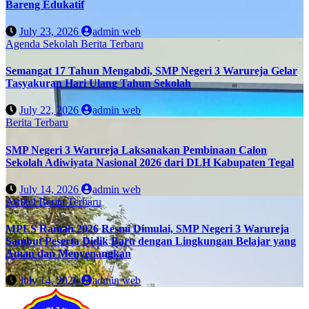
Bareng Edukatif
July 23, 2026
admin web
Agenda Sekolah
Berita Terbaru
Semangat 17 Tahun Mengabdi, SMP Negeri 3 Warureja Gelar
Tasyakuran Hari Ulang Tahun Sekolah
July 22, 2026
admin web
Berita Terbaru
SMP Negeri 3 Warureja Laksanakan Pembinaan Calon
Sekolah Adiwiyata Nasional 2026 dari DLH Kabupaten Tegal
July 14, 2026
admin web
Artikel
Berita Terbaru
MPLS Ramah 2026 Resmi Dimulai, SMP Negeri 3 Warureja
Sambut Peserta Didik Baru dengan Lingkungan Belajar yang
Aman dan Menyenangkan
July 14, 2026
admin web