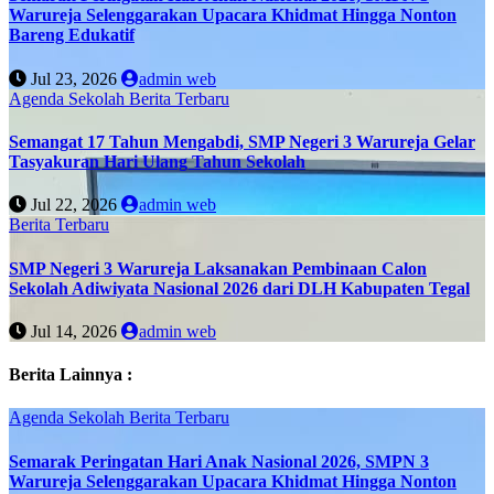
Warureja Selenggarakan Upacara Khidmat Hingga Nonton
Bareng Edukatif
Jul 23, 2026
admin web
Agenda Sekolah
Berita Terbaru
Semangat 17 Tahun Mengabdi, SMP Negeri 3 Warureja Gelar
Tasyakuran Hari Ulang Tahun Sekolah
Jul 22, 2026
admin web
Berita Terbaru
SMP Negeri 3 Warureja Laksanakan Pembinaan Calon
Sekolah Adiwiyata Nasional 2026 dari DLH Kabupaten Tegal
Jul 14, 2026
admin web
Berita Lainnya :
Agenda Sekolah
Berita Terbaru
Semarak Peringatan Hari Anak Nasional 2026, SMPN 3
Warureja Selenggarakan Upacara Khidmat Hingga Nonton