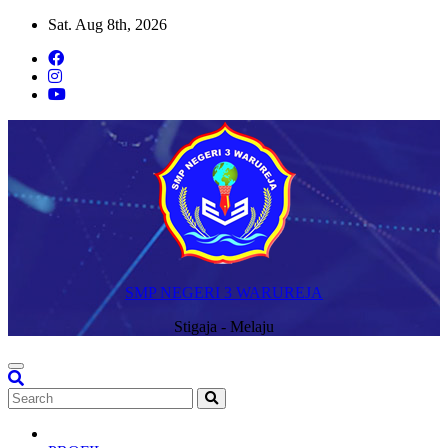
Skip
Sat. Aug 8th, 2026
to
content
SMP NEGERI 3 WARUREJA
Stigaja - Melaju