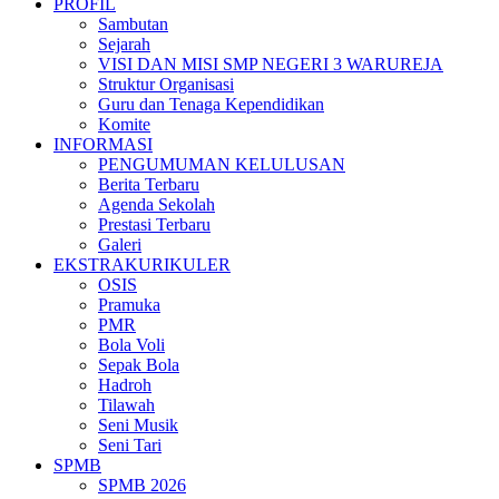
PROFIL
Sambutan
Sejarah
VISI DAN MISI SMP NEGERI 3 WARUREJA
Struktur Organisasi
Guru dan Tenaga Kependidikan
Komite
INFORMASI
PENGUMUMAN KELULUSAN
Berita Terbaru
Agenda Sekolah
Prestasi Terbaru
Galeri
EKSTRAKURIKULER
OSIS
Pramuka
PMR
Bola Voli
Sepak Bola
Hadroh
Tilawah
Seni Musik
Seni Tari
SPMB
SPMB 2026