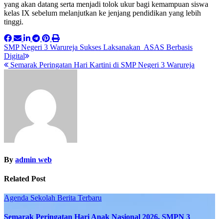
yang akan datang serta menjadi tolok ukur bagi kemampuan siswa
kelas IX sebelum melanjutkan ke jenjang pendidikan yang lebih
tinggi.
Post
SMP Negeri 3 Warureja Sukses Laksanakan ASAS Berbasis
Digital
navigation
Semarak Peringatan Hari Kartini di SMP Negeri 3 Warureja
By
admin web
Related Post
Agenda Sekolah
Berita Terbaru
Semarak Peringatan Hari Anak Nasional 2026, SMPN 3