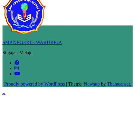
SMP NEGERI 3 WARUREJA
Stigaja - Melaju
Proudly powered by WordPress
|
Theme:
Newsup
by
Themeansar
.