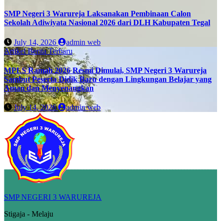
SMP Negeri 3 Warureja Laksanakan Pembinaan Calon
Sekolah Adiwiyata Nasional 2026 dari DLH Kabupaten Tegal
July 14, 2026
admin web
Artikel
Berita Terbaru
MPLS Ramah 2026 Resmi Dimulai, SMP Negeri 3 Warureja
Sambut Peserta Didik Baru dengan Lingkungan Belajar yang
Aman dan Menyenangkan
July 14, 2026
admin web
SMP NEGERI 3 WARUREJA
Stigaja - Melaju