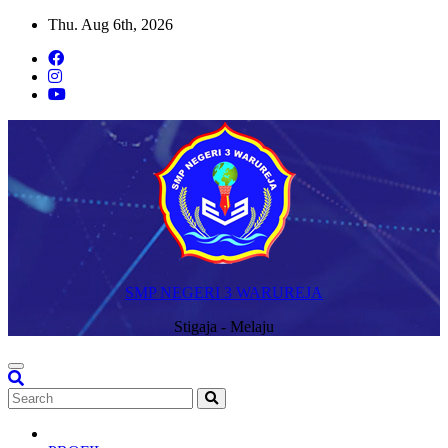
Skip
Thu. Aug 6th, 2026
to
content
SMP NEGERI 3 WARUREJA
Stigaja - Melaju