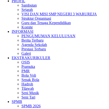
PROFIL
Sambutan
Sejarah
VISI DAN MISI SMP NEGERI 3 WARUREJA
Struktur Organisasi
Guru dan Tenaga Kependidikan
Komite
INFORMASI
PENGUMUMAN KELULUSAN
Berita Terbaru
Agenda Sekolah
Prestasi Terbaru
Galeri
EKSTRAKURIKULER
OSIS
Pramuka
PMR
Bola Voli
Sepak Bola
Hadroh
Tilawah
Seni Musik
Seni Tari
SPMB
SPMB 2026