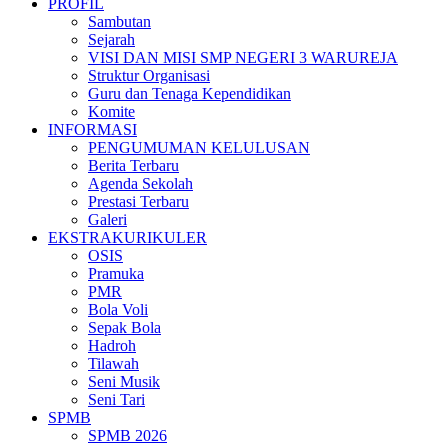
PROFIL
Sambutan
Sejarah
VISI DAN MISI SMP NEGERI 3 WARUREJA
Struktur Organisasi
Guru dan Tenaga Kependidikan
Komite
INFORMASI
PENGUMUMAN KELULUSAN
Berita Terbaru
Agenda Sekolah
Prestasi Terbaru
Galeri
EKSTRAKURIKULER
OSIS
Pramuka
PMR
Bola Voli
Sepak Bola
Hadroh
Tilawah
Seni Musik
Seni Tari
SPMB
SPMB 2026