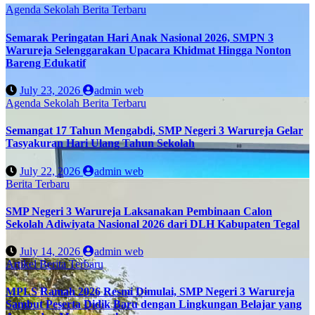
Agenda Sekolah
Berita Terbaru
Semarak Peringatan Hari Anak Nasional 2026, SMPN 3
Warureja Selenggarakan Upacara Khidmat Hingga Nonton
Bareng Edukatif
July 23, 2026
admin web
Agenda Sekolah
Berita Terbaru
Semangat 17 Tahun Mengabdi, SMP Negeri 3 Warureja Gelar
Tasyakuran Hari Ulang Tahun Sekolah
July 22, 2026
admin web
Berita Terbaru
SMP Negeri 3 Warureja Laksanakan Pembinaan Calon
Sekolah Adiwiyata Nasional 2026 dari DLH Kabupaten Tegal
July 14, 2026
admin web
Artikel
Berita Terbaru
MPLS Ramah 2026 Resmi Dimulai, SMP Negeri 3 Warureja
Sambut Peserta Didik Baru dengan Lingkungan Belajar yang