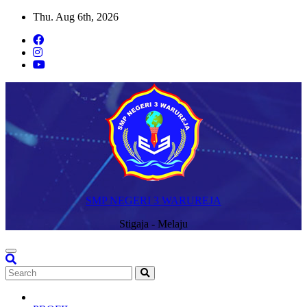
Skip
Thu. Aug 6th, 2026
to
content
SMP NEGERI 3 WARUREJA
Stigaja - Melaju