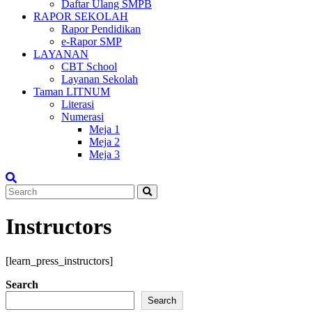
Daftar Ulang SMPB
RAPOR SEKOLAH
Rapor Pendidikan
e-Rapor SMP
LAYANAN
CBT School
Layanan Sekolah
Taman LITNUM
Literasi
Numerasi
Meja 1
Meja 2
Meja 3
Instructors
[learn_press_instructors]
Search
Search