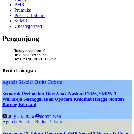
PMR
Pramuka
Prestasi Terbaru
SPMB
Uncategorized
Pengunjung
Today's visitors:
0
Total visitors :
9,732
Total page views:
12,242
Berita Lainnya :
Agenda Sekolah
Berita Terbaru
Semarak Peringatan Hari Anak Nasional 2026, SMPN 3
Warureja Selenggarakan Upacara Khidmat Hingga Nonton
Bareng Edukatif
July 23, 2026
admin web
Agenda Sekolah
Berita Terbaru
Semangat 17 Tahun Mengabdi, SMP Negeri 3 Warureja Gelar