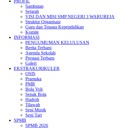
PROFIL
Sambutan
Sejarah
VISI DAN MISI SMP NEGERI 3 WARUREJA
Struktur Organisasi
Guru dan Tenaga Kependidikan
Komite
INFORMASI
PENGUMUMAN KELULUSAN
Berita Terbaru
Agenda Sekolah
Prestasi Terbaru
Galeri
EKSTRAKURIKULER
OSIS
Pramuka
PMR
Bola Voli
Sepak Bola
Hadroh
Tilawah
Seni Musik
Seni Tari
SPMB
SPMB 2026