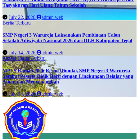
Tasyakuran Hari Ulang Tahun Sekolah
July 22, 2026
admin web
Berita Terbaru
SMP Negeri 3 Warureja Laksanakan Pembinaan Calon
Sekolah Adiwiyata Nasional 2026 dari DLH Kabupaten Tegal
July 14, 2026
admin web
Artikel
Berita Terbaru
MPLS Ramah 2026 Resmi Dimulai, SMP Negeri 3 Warureja
Sambut Peserta Didik Baru dengan Lingkungan Belajar yang
Aman dan Menyenangkan
July 14, 2026
admin web