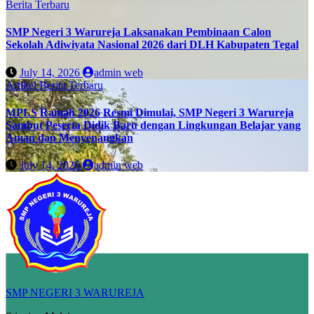
Berita Terbaru
SMP Negeri 3 Warureja Laksanakan Pembinaan Calon
Sekolah Adiwiyata Nasional 2026 dari DLH Kabupaten Tegal
July 14, 2026
admin web
Artikel
Berita Terbaru
MPLS Ramah 2026 Resmi Dimulai, SMP Negeri 3 Warureja
Sambut Peserta Didik Baru dengan Lingkungan Belajar yang
Aman dan Menyenangkan
July 14, 2026
admin web
SMP NEGERI 3 WARUREJA