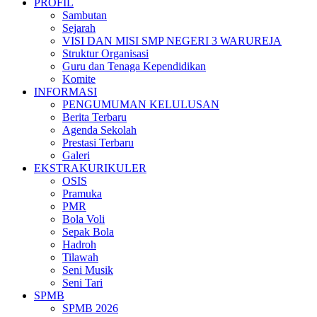
PROFIL
Sambutan
Sejarah
VISI DAN MISI SMP NEGERI 3 WARUREJA
Struktur Organisasi
Guru dan Tenaga Kependidikan
Komite
INFORMASI
PENGUMUMAN KELULUSAN
Berita Terbaru
Agenda Sekolah
Prestasi Terbaru
Galeri
EKSTRAKURIKULER
OSIS
Pramuka
PMR
Bola Voli
Sepak Bola
Hadroh
Tilawah
Seni Musik
Seni Tari
SPMB
SPMB 2026