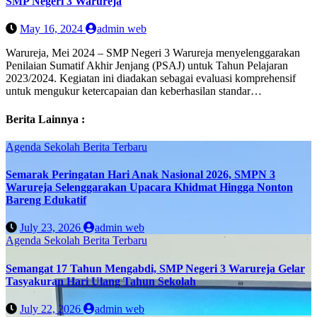
SMP Negeri 3 Warureja
May 16, 2024
admin web
Warureja, Mei 2024 – SMP Negeri 3 Warureja menyelenggarakan
Penilaian Sumatif Akhir Jenjang (PSAJ) untuk Tahun Pelajaran
2023/2024. Kegiatan ini diadakan sebagai evaluasi komprehensif
untuk mengukur ketercapaian dan keberhasilan standar…
Berita Lainnya :
Agenda Sekolah
Berita Terbaru
Semarak Peringatan Hari Anak Nasional 2026, SMPN 3
Warureja Selenggarakan Upacara Khidmat Hingga Nonton
Bareng Edukatif
July 23, 2026
admin web
Agenda Sekolah
Berita Terbaru
Semangat 17 Tahun Mengabdi, SMP Negeri 3 Warureja Gelar
Tasyakuran Hari Ulang Tahun Sekolah
July 22, 2026
admin web