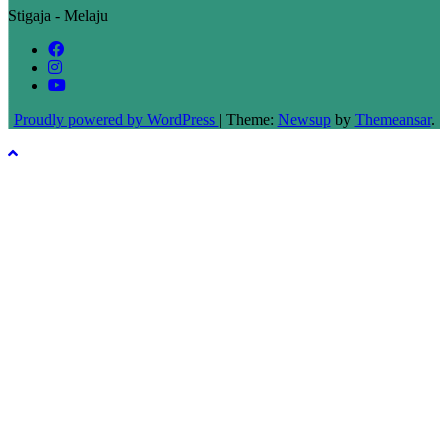
Stigaja - Melaju
Proudly powered by WordPress
|
Theme:
Newsup
by
Themeansar
.