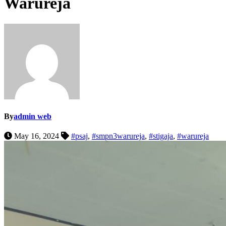
Warureja
By
admin web
May 16, 2024
#psaj
,
#smpn3warureja
,
#stigaja
,
#warureja