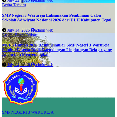
July 22, 2026
admin web
Berita Terbaru
SMP Negeri 3 Warureja Laksanakan Pembinaan Calon
Sekolah Adiwiyata Nasional 2026 dari DLH Kabupaten Tegal
July 14, 2026
admin web
Artikel
Berita Terbaru
MPLS Ramah 2026 Resmi Dimulai, SMP Negeri 3 Warureja
Sambut Peserta Didik Baru dengan Lingkungan Belajar yang
Aman dan Menyenangkan
July 14, 2026
admin web
SMP NEGERI 3 WARUREJA