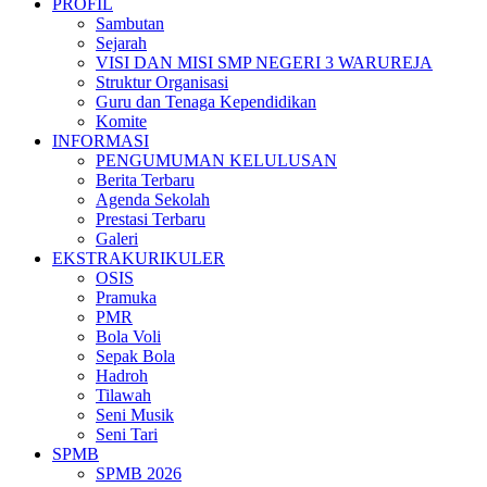
PROFIL
Sambutan
Sejarah
VISI DAN MISI SMP NEGERI 3 WARUREJA
Struktur Organisasi
Guru dan Tenaga Kependidikan
Komite
INFORMASI
PENGUMUMAN KELULUSAN
Berita Terbaru
Agenda Sekolah
Prestasi Terbaru
Galeri
EKSTRAKURIKULER
OSIS
Pramuka
PMR
Bola Voli
Sepak Bola
Hadroh
Tilawah
Seni Musik
Seni Tari
SPMB
SPMB 2026