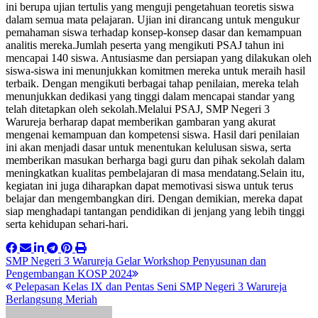
ini berupa ujian tertulis yang menguji pengetahuan teoretis siswa
dalam semua mata pelajaran. Ujian ini dirancang untuk mengukur
pemahaman siswa terhadap konsep-konsep dasar dan kemampuan
analitis mereka.Jumlah peserta yang mengikuti PSAJ tahun ini
mencapai 140 siswa. Antusiasme dan persiapan yang dilakukan oleh
siswa-siswa ini menunjukkan komitmen mereka untuk meraih hasil
terbaik. Dengan mengikuti berbagai tahap penilaian, mereka telah
menunjukkan dedikasi yang tinggi dalam mencapai standar yang
telah ditetapkan oleh sekolah.Melalui PSAJ, SMP Negeri 3
Warureja berharap dapat memberikan gambaran yang akurat
mengenai kemampuan dan kompetensi siswa. Hasil dari penilaian
ini akan menjadi dasar untuk menentukan kelulusan siswa, serta
memberikan masukan berharga bagi guru dan pihak sekolah dalam
meningkatkan kualitas pembelajaran di masa mendatang.Selain itu,
kegiatan ini juga diharapkan dapat memotivasi siswa untuk terus
belajar dan mengembangkan diri. Dengan demikian, mereka dapat
siap menghadapi tantangan pendidikan di jenjang yang lebih tinggi
serta kehidupan sehari-hari.
Post
SMP Negeri 3 Warureja Gelar Workshop Penyusunan dan
Pengembangan KOSP 2024
navigation
Pelepasan Kelas IX dan Pentas Seni SMP Negeri 3 Warureja
Berlangsung Meriah