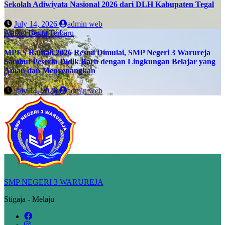
Sekolah Adiwiyata Nasional 2026 dari DLH Kabupaten Tegal
July 14, 2026
admin web
Artikel
Berita Terbaru
MPLS Ramah 2026 Resmi Dimulai, SMP Negeri 3 Warureja
Sambut Peserta Didik Baru dengan Lingkungan Belajar yang
Aman dan Menyenangkan
July 14, 2026
admin web
SMP NEGERI 3 WARUREJA
Stigaja - Melaju