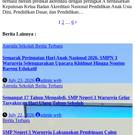
berhasil meraih predikat akreditasi dengan peringkat A berdasarkan
Keputusan Ketua Badan Akreditasi Nasional Pendidikan Anak Usia
Dini, Pendidikan Dasar, dan Pendidikan…
Posts
1
2
…
6
pagination
Berita Lainnya :
Agenda Sekolah
Berita Terbaru
Semarak Peringatan Hari Anak Nasional 2026, SMPN 3
Warureja Selenggarakan Upacara Khidmat Hingga Nonton
Bareng Edukatif
July 23, 2026
admin web
Agenda Sekolah
Berita Terbaru
Semangat 17 Tahun Mengabdi, SMP Negeri 3 Warureja Gelar
Tasyakuran Hari Ulang Tahun Sekolah
July 22, 2026
admin web
Berita Terbaru
SMP Negeri 3 Warureja Laksanakan Pembinaan Calon