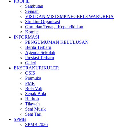
PROFIL
Sambutan
Sejarah
VISI DAN MISI SMP NEGERI 3 WARUREJA
Struktur Organisasi
Guru dan Tenaga Kependidikan
Komite
INFORMASI
PENGUMUMAN KELULUSAN
Berita Terbaru
Agenda Sekolah
Prestasi Terbaru
Galeri
EKSTRAKURIKULER
OSIS
Pramuka
PMR
Bola Voli
Sepak Bola
Hadroh
Tilawah
Seni Musik
Seni Tari
SPMB
SPMB 2026