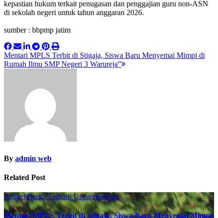
kepastian hukum terkait penugasan dan penggajian guru non-ASN
di sekolah negeri untuk tahun anggaran 2026.
sumber : bbpmp jatim
Post
Mentari MPLS Terbit di Stigaja, Siswa Baru Menyemai Mimpi di
Rumah Ilmu SMP Negeri 3 Warureja”
navigation
By
admin web
Related Post
Artikel
Berita Terbaru
Uncategorized
Mentari MPLS Terbit di Stigaja, Siswa Baru Menyemai Mimpi