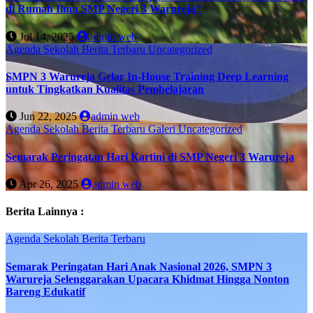
di Rumah Ilmu SMP Negeri 3 Warureja”
Jul 14, 2025
admin web
Agenda Sekolah
Berita Terbaru
Uncategorized
SMPN 3 Warureja Gelar In-House Training Deep Learning
untuk Tingkatkan Kualitas Pembelajaran
Jun 22, 2025
admin web
Agenda Sekolah
Berita Terbaru
Galeri
Uncategorized
Semarak Peringatan Hari Kartini di SMP Negeri 3 Warureja
Apr 26, 2025
admin web
Berita Lainnya :
Agenda Sekolah
Berita Terbaru
Semarak Peringatan Hari Anak Nasional 2026, SMPN 3
Warureja Selenggarakan Upacara Khidmat Hingga Nonton
Bareng Edukatif