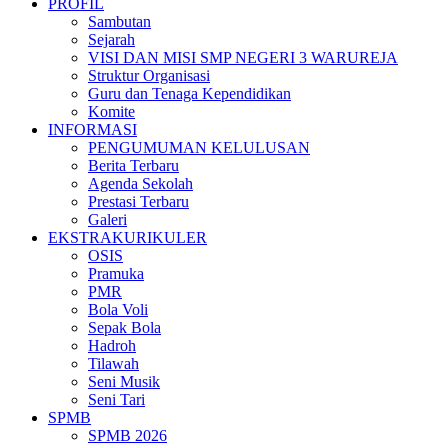
PROFIL
Sambutan
Sejarah
VISI DAN MISI SMP NEGERI 3 WARUREJA
Struktur Organisasi
Guru dan Tenaga Kependidikan
Komite
INFORMASI
PENGUMUMAN KELULUSAN
Berita Terbaru
Agenda Sekolah
Prestasi Terbaru
Galeri
EKSTRAKURIKULER
OSIS
Pramuka
PMR
Bola Voli
Sepak Bola
Hadroh
Tilawah
Seni Musik
Seni Tari
SPMB
SPMB 2026