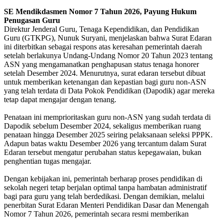
SE Mendikdasmen Nomor 7 Tahun 2026, Payung Hukum
Penugasan Guru
Direktur Jenderal Guru, Tenaga Kependidikan, dan Pendidikan
Guru (GTKPG), Nunuk Suryani, menjelaskan bahwa Surat Edaran
ini diterbitkan sebagai respons atas keresahan pemerintah daerah
setelah berlakunya Undang-Undang Nomor 20 Tahun 2023 tentang
ASN yang mengamanatkan penghapusan status tenaga honorer
setelah Desember 2024. Menurutnya, surat edaran tersebut dibuat
untuk memberikan ketenangan dan kepastian bagi guru non-ASN
yang telah terdata di Data Pokok Pendidikan (Dapodik) agar mereka
tetap dapat mengajar dengan tenang.
Penataan ini memprioritaskan guru non-ASN yang sudah terdata di
Dapodik sebelum Desember 2024, sekaligus memberikan ruang
penataan hingga Desember 2025 seiring pelaksanaan seleksi PPPK.
Adapun batas waktu Desember 2026 yang tercantum dalam Surat
Edaran tersebut mengatur perubahan status kepegawaian, bukan
penghentian tugas mengajar.
Dengan kebijakan ini, pemerintah berharap proses pendidikan di
sekolah negeri tetap berjalan optimal tanpa hambatan administratif
bagi para guru yang telah berdedikasi. Dengan demikian, melalui
penerbitan Surat Edaran Menteri Pendidikan Dasar dan Menengah
Nomor 7 Tahun 2026, pemerintah secara resmi memberikan