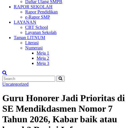
Daftar Ulang SMPB
RAPOR SEKOLAH
Rapor Pendidikan
e-Rapor SMP
LAYANAN
CBT School
Layanan Sekolah
Taman LITNUM
Literasi
Numerasi
Meja 1
Meja 2
Meja 3
Uncategorized
Guru Honorer Jadi Prioritas di
SE Mendikdasmen Nomor 7
Tahun 2026, Kabar baik atau