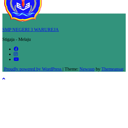
SMP NEGERI 3 WARUREJA
Stigaja - Melaju
Proudly powered by WordPress
|
Theme:
Newsup
by
Themeansar
.