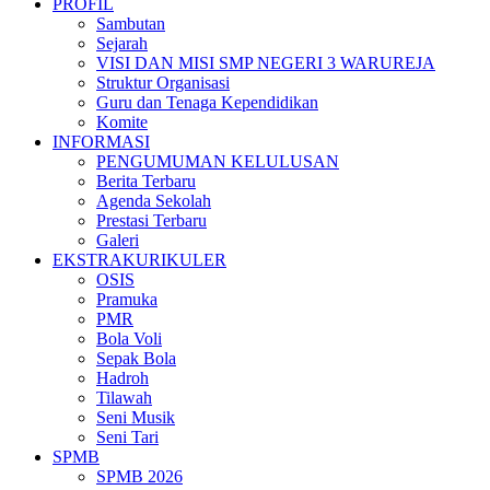
PROFIL
Sambutan
Sejarah
VISI DAN MISI SMP NEGERI 3 WARUREJA
Struktur Organisasi
Guru dan Tenaga Kependidikan
Komite
INFORMASI
PENGUMUMAN KELULUSAN
Berita Terbaru
Agenda Sekolah
Prestasi Terbaru
Galeri
EKSTRAKURIKULER
OSIS
Pramuka
PMR
Bola Voli
Sepak Bola
Hadroh
Tilawah
Seni Musik
Seni Tari
SPMB
SPMB 2026