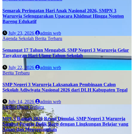
Semarak Peringatan Hari Anak Nasional 2026, SMPN 3
Warureja Selenggarakan Upacara Khidmat Hingga Nonton
Bareng Edukatif
July 23, 2026
admin web
Agenda Sekolah
Berita Terbaru
Semangat 17 Tahun Mengabdi, SMP Negeri 3 Warureja Gelar
Tasyakuran Hari Ulang Tahun Sekolah
July 22, 2026
admin web
Berita Terbaru
SMP Negeri 3 Warureja Laksanakan Pembinaan Calon
Sekolah Adiwiyata Nasional 2026 dari DLH Kabupaten Tegal
July 14, 2026
admin web
Artikel
Berita Terbaru
MPLS Ramah 2026 Resmi Dimulai, SMP Negeri 3 Warureja
Sambut Peserta Didik Baru dengan Lingkungan Belajar yang
Aman dan Menyenangkan