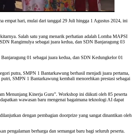
mpat hari, mulai dari tanggal 29 Juli hingga 1 Agustus 2024, ini
sekitarnya. Salah satu yang menarik perhatian adalah Lomba MAPSI
ama, SDN Rangimulya sebagai juara kedua, dan SDN Banjaragung 03
SDN Banjaragung 01 sebagai juara kedua, dan SDN Kedungkelor 01
ategori putra, SMPN 1 Bantarkawung berhasil menjadi juara pertama,
i putri, SMPN 1 Bantarkawung kembali menorehkan prestasi sebagai
alam Menunjang Kinerja Guru”. Workshop ini diikuti oleh 85 peserta
endapatkan wawasan baru mengenai bagaimana teknologi AI dapat
a dilanjutkan dengan pembagian doorprize yang sangat dinantikan oleh
kan pengalaman berharga dan semangat baru bagi seluruh peserta.