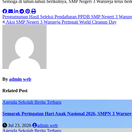
Semoga di tahun-tahun berikutnya, SMP Negeri 3 Warureja terus berk
Post
Pengumuman Hasil Seleksi Pendaftaran PPDB SMP Negeri 3 Warurej
Aksi SMP Negeri 3 Warureja Peringati World Cleanup Day
navigation
By
admin web
Related Post
Agenda Sekolah
Berita Terbaru
Semarak Peringatan Hari Anak Nasional 2026, SMPN 3 Warure
Jul 23, 2026
admin web
Agenda Sekolah
Berita Terbaru