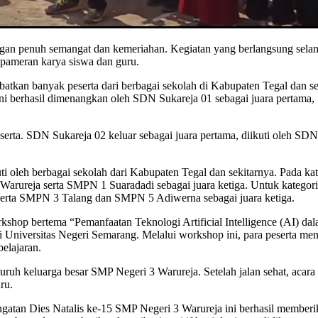
an penuh semangat dan kemeriahan. Kegiatan yang berlangsung selama e
a pameran karya siswa dan guru.
batkan banyak peserta dari berbagai sekolah di Kabupaten Tegal dan 
ba ini berhasil dimenangkan oleh SDN Sukareja 01 sebagai juara pert
eserta. SDN Sukareja 02 keluar sebagai juara pertama, diikuti oleh 
ti oleh berbagai sekolah dari Kabupaten Tegal dan sekitarnya. Pada k
arureja serta SMPN 1 Suaradadi sebagai juara ketiga. Untuk kategor
, serta SMPN 3 Talang dan SMPN 5 Adiwerna sebagai juara ketiga.
orkshop bertema “Pemanfaatan Teknologi Artificial Intelligence (AI) d
Universitas Negeri Semarang. Melalui workshop ini, para peserta m
elajaran.
eluruh keluarga besar SMP Negeri 3 Warureja. Setelah jalan sehat, acar
ru.
ngatan Dies Natalis ke-15 SMP Negeri 3 Warureja ini berhasil memberi