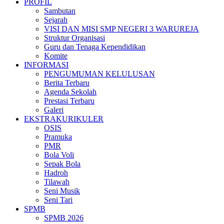
PROFIL
Sambutan
Sejarah
VISI DAN MISI SMP NEGERI 3 WARUREJA
Struktur Organisasi
Guru dan Tenaga Kependidikan
Komite
INFORMASI
PENGUMUMAN KELULUSAN
Berita Terbaru
Agenda Sekolah
Prestasi Terbaru
Galeri
EKSTRAKURIKULER
OSIS
Pramuka
PMR
Bola Voli
Sepak Bola
Hadroh
Tilawah
Seni Musik
Seni Tari
SPMB
SPMB 2026