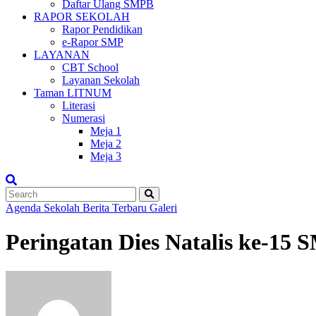
Daftar Ulang SMPB
RAPOR SEKOLAH
Rapor Pendidikan
e-Rapor SMP
LAYANAN
CBT School
Layanan Sekolah
Taman LITNUM
Literasi
Numerasi
Meja 1
Meja 2
Meja 3
Agenda Sekolah
Berita Terbaru
Galeri
Peringatan Dies Natalis ke-15