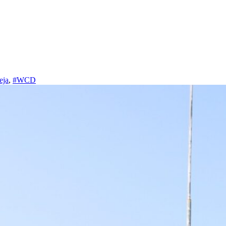
eja
,
#WCD