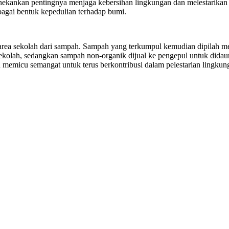
ekankan pentingnya menjaga kebersihan lingkungan dan melestarikan 
bagai bentuk kepedulian terhadap bumi.
h area sekolah dari sampah. Sampah yang terkumpul kemudian dipilah 
olah, sedangkan sampah non-organik dijual ke pengepul untuk didau
memicu semangat untuk terus berkontribusi dalam pelestarian lingkun