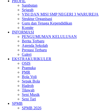
PROFIL
Sambutan
Sejarah
VISI DAN MISI SMP NEGERI 3 WARUREJA
Struktur Organisasi
Guru dan Tenaga Kependidikan
Komite
INFORMASI
PENGUMUMAN KELULUSAN
Berita Terbaru
Agenda Sekolah
Prestasi Terbaru
Galeri
EKSTRAKURIKULER
OSIS
Pramuka
PMR
Bola Voli
Sepak Bola
Hadroh
Tilawah
Seni Musik
Seni Tari
SPMB
SPMB 2026