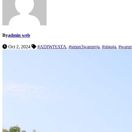
By
admin web
Oct 2, 2024
#ADIWIYATA
,
#smpn3warureja
,
#stigaja
,
#warur