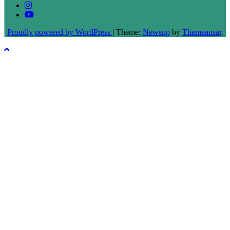
Proudly powered by WordPress
|
Theme:
Newsup
by
Themeansar
.