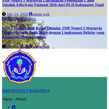
SMP Negeri 3 Warureja Laksanakan Pembinaan Calon
Sekolah Adiwiyata Nasional 2026 dari DLH Kabupaten Tegal
July 14, 2026
admin web
Artikel
Berita Terbaru
MPLS Ramah 2026 Resmi Dimulai, SMP Negeri 3 Warureja
Sambut Peserta Didik Baru dengan Lingkungan Belajar yang
Aman dan Menyenangkan
July 14, 2026
admin web
SMP NEGERI 3 WARUREJA
Stigaja - Melaju