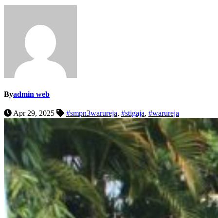
By
admin web
Apr 29, 2025
#smpn3warureja
,
#stigaja
,
#warureja