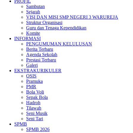
PROFIL
Sambutan
Sejarah
VISI DAN MISI SMP NEGERI 3 WARUREJA
Struktur Organisasi
Guru dan Tenaga Kependidikan
Komite
INFORMASI
PENGUMUMAN KELULUSAN
Berita Terbaru
Agenda Sekolah
Prestasi Terbaru
Galeri
EKSTRAKURIKULER
OSIS
Pramuka
PMR
Bola Voli
Sepak Bola
Hadroh
Tilawah
Seni Musik
Seni Tari
SPMB
SPMB 2026