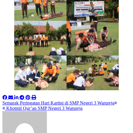
Post
Semarak Peringatan Hari Kartini di SMP Negeri 3 Warureja
Khotmil Qur’an SMP Negeri 3 Warureja
navigation