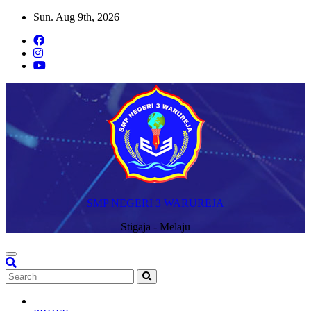
Skip
Sun. Aug 9th, 2026
to
content
SMP NEGERI 3 WARUREJA
Stigaja - Melaju